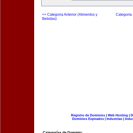
<< Categoria Anterior (Alimentos y
Categoria 
Bebidas)
Registro de Dominios
|
Web Hosting
|
D
Dominios Expirados
|
Industrias
|
Indu
Categorías de Dominio: