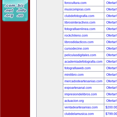
forocultura.com
Ofertar
musicompras.com
Ofertar
clubdefotografia.com
Ofertar
librosinteractivos.com
Ofertar
fotografiaenlinea.com
Ofertar
rockchileno.com
Ofertar
librosdidacticos.com
Ofertar
cursodecine.com
Ofertar
peliculasdigitales.com
Ofertar
academiadefotografia.com
Ofertar
fotografiaweb.com
Ofertar
minilibro.com
Ofertar
mercadodeartesanias.com
Ofertar
expoartesanal.com
Ofertar
impresiondelibros.com
Ofertar
actuacion.org
Ofertar
ventadeartesanias.com
$200.0
clubdelamusica.com
$799.0