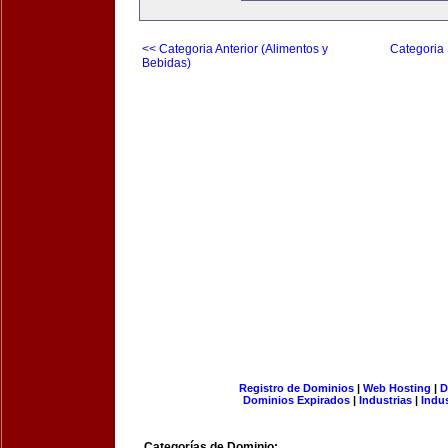
<< Categoria Anterior (Alimentos y
Categoria 
Bebidas)
Registro de Dominios
|
Web Hosting
|
D
Dominios Expirados
|
Industrias
|
Indu
Categorías de Dominio: