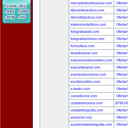
mercadodeartesanias.com
Ofertar
librosinteractivos.com
Ofertar
librosdidacticos.com
Ofertar
impresiondelibros.com
Ofertar
fotografiaweb.com
Ofertar
fotografiaenlinea.com
Ofertar
forocultura.com
Ofertar
feriartesanal.com
Ofertar
exposiciondemuebles.com
Ofertar
expoartesanal.com
Ofertar
eventosbarcelona.com
Ofertar
escribirunlibro.com
Ofertar
e-teatro.com
Ofertar
cursodecine.com
Ofertar
clubdelamusica.com
$799.0
clubdefotografia.com
Ofertar
actuacion.org
Ofertar
academiadefotografia.com
Ofertar