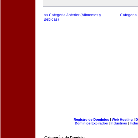
<< Categoria Anterior (Alimentos y
Categoria 
Bebidas)
Registro de Dominios
|
Web Hosting
|
D
Dominios Expirados
|
Industrias
|
Indu
Categorías de Dominio: