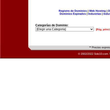
Registro de Dominios
|
Web Hosting
|
D
Dominios Expirados
|
Industrias
|
Indu
Categorías de Dominio:
[Pág. princi
** Precios expre
© 2002/2022 Solo10.com