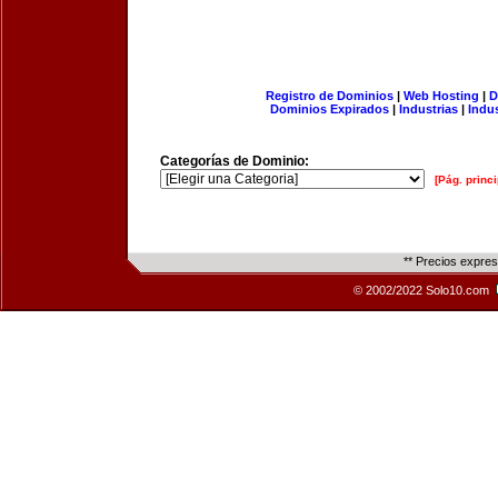
Registro de Dominios
|
Web Hosting
|
D
Dominios Expirados
|
Industrias
|
Indu
Categorías de Dominio:
[Pág. princi
** Precios expre
© 2002/2022 Solo10.com