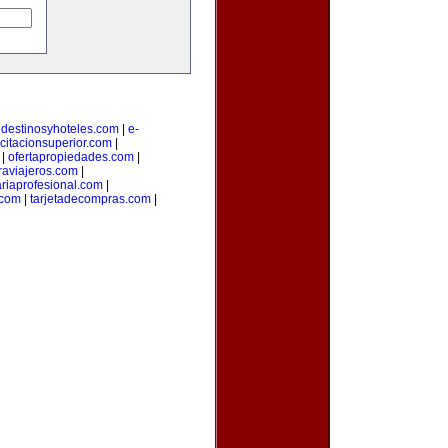
|
destinosyhoteles.com
|
e-
citacionsuperior.com
|
|
ofertapropiedades.com
|
aviajeros.com
|
ariaprofesional.com
|
.com
|
tarjetadecompras.com
|