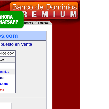
os.com
 puesto en Venta
NIOS.COM
s.com
ominios
ta!
s.com
tas