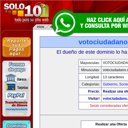
votociudadan
El dueño de este dominio lo ha
Mayusculas:
VOTOCIUDAD
Minusculas:
votociudadano
Longitud:
13 caracteres
Categorias:
Gobierno
,
Soci
Precio:
Realizar una of
Visitar!
votociudadano
Serán consideradas ofer
Realizar una Oferta