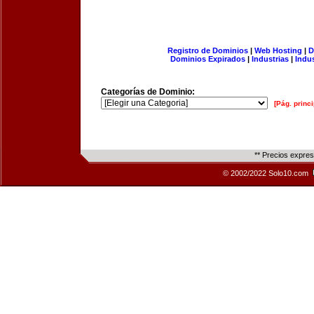
Registro de Dominios
|
Web Hosting
|
D
Dominios Expirados
|
Industrias
|
Indu
Categorías de Dominio:
[Pág. princi
** Precios expre
© 2002/2022 Solo10.com