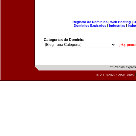
Registro de Dominios
|
Web Hosting
|
D
Dominios Expirados
|
Industrias
|
Indu
Categorías de Dominio:
[Pág. princi
** Precios expre
© 2002/2022 Solo10.com