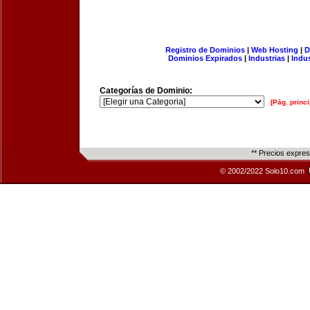
Registro de Dominios
|
Web Hosting
|
D
Dominios Expirados
|
Industrias
|
Indu
Categorías de Dominio:
[Pág. princi
** Precios expre
© 2002/2022 Solo10.com