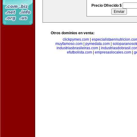
Precio Ofrecido $
Otros dominios en venta:
clickpymes.com
|
especialistaennutricion.co
muyfamoso.com
|
pymedata.com
|
soloparanosot
industriasbrasileiras.com
|
industriasdobrasil.co
efutbolista.com
|
empresaslocales.com
|
g