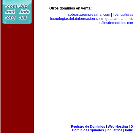
Otros dominios en venta:
cobranzaempresarial.com
|
licenciatura
tecnologiasdelainformacion.com
|
guiasanmartin.c
desfilesdemodelos.co
Registro de Dominios
|
Web Hosting
|
D
Dominios Expirados
|
Industrias
|
Indu