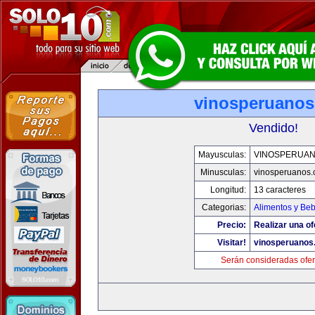
vinosperuano
Vendido!
Mayusculas:
VINOSPERUA
Minusculas:
vinosperuanos
Longitud:
13 caracteres
Categorias:
Alimentos y Be
Precio:
Realizar una of
Visitar!
vinosperuanos
Serán consideradas ofer