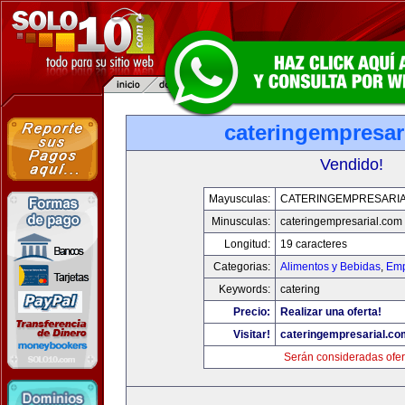
cateringempresar
Vendido!
Mayusculas:
CATERINGEMPRESARI
Minusculas:
cateringempresarial.com
Longitud:
19 caracteres
Categorias:
Alimentos y Bebidas
,
Emp
Keywords:
catering
Precio:
Realizar una oferta!
Visitar!
cateringempresarial.co
Serán consideradas ofer