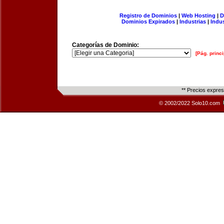
Registro de Dominios
|
Web Hosting
|
D
Dominios Expirados
|
Industrias
|
Indu
Categorías de Dominio:
[Pág. princi
** Precios expre
© 2002/2022 Solo10.com