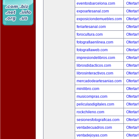
eventosbarcelona.com
Ofertar
expoartesanal.com
Ofertar
exposiciondemuebles.com
Ofertar
feriartesanal.com
Ofertar
forocultura.com
Ofertar
fotografiaenlinea.com
Ofertar
fotografiaweb.com
Ofertar
impresiondelibros.com
Ofertar
librosdidacticos.com
Ofertar
librosinteractivos.com
Ofertar
mercadodeartesanias.com
Ofertar
minilibro.com
Ofertar
musicompras.com
Ofertar
peliculasdigitales.com
Ofertar
rockchileno.com
Ofertar
sesionesfotograficas.com
Ofertar
ventadecuadros.com
Ofertar
ventadejoyas.com
Ofertar