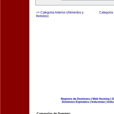
<< Categoria Anterior (Alimentos y
Categoria 
Bebidas)
Registro de Dominios
|
Web Hosting
|
D
Dominios Expirados
|
Industrias
|
Indu
Categorías de Dominio: