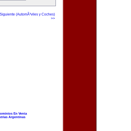
Siguiente (AutomÃ³viles y Coches)
>>
ominios En Venta
strias Argentinas